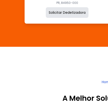
PR, 84950-000
Solicitar Dedetizadora
Ho
A Melhor So