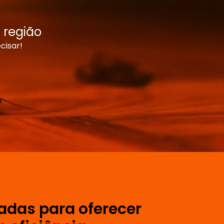
 região
cisar!
adas para oferecer