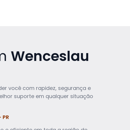
em
Wenceslau
der você com rapidez, segurança e
elhor suporte em qualquer situação
- PR
o e eficiente em toda a região de