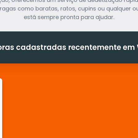
pragas como baratas, ratos, cupins ou qualquer ou
está sempre pronta para ajudar.
ras cadastradas recentemente em 