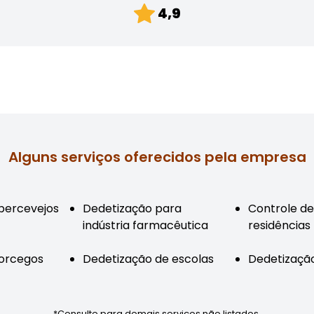
4,9
Alguns serviços oferecidos pela empresa
 percevejos
Dedetização para
Controle d
indústria farmacêutica
residências
orcegos
Dedetização de escolas
Dedetização
*Consulte para demais serviços não listados.