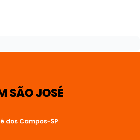
M SÃO JOSÉ
osé dos Campos-SP