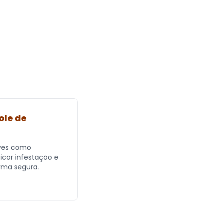
ole de
ves como
ficar infestação e
rma segura.