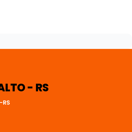
LTO - RS
-RS