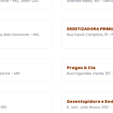
izonte - MG, 31565-240
Avenida Halley, 155 - Sant
DEDETIZADORA PRIM
a, Belo Horizonte - MG,
Rua David Campista, 111 - 
Pragas & Cia
izonte – MG
Rua Fagundes Varela, 197 
Desentupidora e Ded
-610
R. Jorn. João Bosco, 500 -