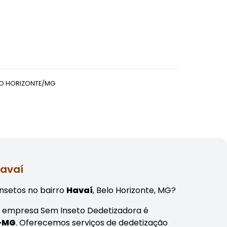
LO HORIZONTE/MG
Havaí
nsetos no bairro
Havaí
, Belo Horizonte, MG?
, a empresa Sem Inseto Dedetizadora é
e-MG
. Oferecemos serviços de dedetização